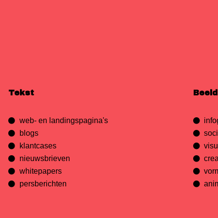
Tekst
Beeld
web- en landingspagina's
inf
blogs
soc
klantcases
vis
nieuwsbrieven
cre
whitepapers
vor
persberichten
ani