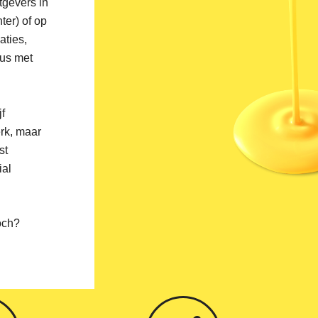
tgevers in
er) of op
aties,
aus met
jf
rk, maar
st
ial
och?