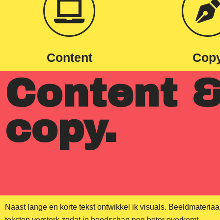
Content
Cop
Content 
copy.
Naast lange en korte tekst ontwikkel ik visuals. Beeldmateria
teksten versterk zodat je boodschap nog beter overkomt.