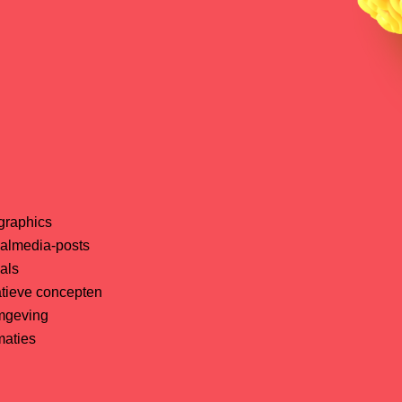
ographics
ialmedia-posts
uals
atieve concepten
mgeving
maties