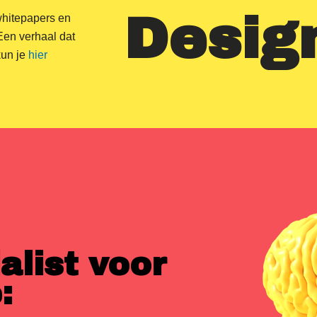
Desig
whitepapers en
Een verhaal dat
kun je
hier
alist voor
​