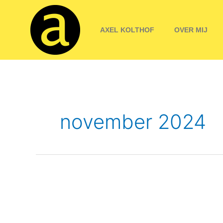
Ga
naar
AXEL KOLTHOF
OVER MIJ
de
inhoud
november 2024
Grenscontroles
zorgen
voor
scherpe