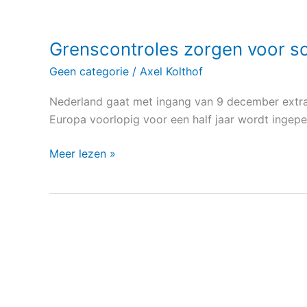
Grenscontroles zorgen voor s
Geen categorie
/
Axel Kolthof
Nederland gaat met ingang van 9 december extra 
Europa voorlopig voor een half jaar wordt ingepe
Meer lezen »
Trump
47ste
president
van
de